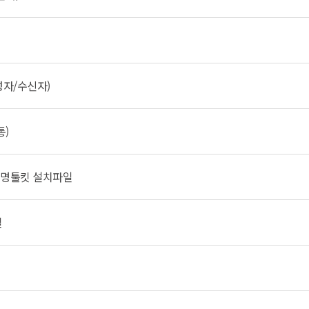
자/수신자)
통)
명툴킷 설치파일
얼